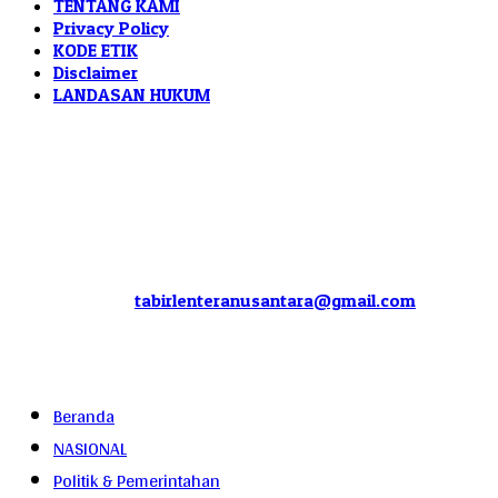
TENTANG KAMI
Privacy Policy
KODE ETIK
Disclaimer
LANDASAN HUKUM
TABIR LENTERA NUSANTARA
Media Informasi & Berita Terpercaya
Jl. Wonosari Wetan Baru No. 12A/4, Surabaya
Telepon: 0851-0066-0037 / 0853-3530-6188
Email:
tabirlenteranusantara@gmail.com
© 2025 Tabir Lentera Nusantara
Beranda
NASIONAL
Politik & Pemerintahan