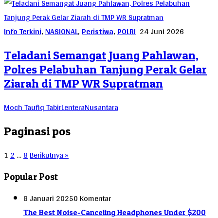
Info Terkini
,
NASIONAL
,
Peristiwa
,
POLRI
24 Juni 2026
Teladani Semangat Juang Pahlawan,
Polres Pelabuhan Tanjung Perak Gelar
Ziarah di TMP WR Supratman
Moch Taufiq TabirLenteraNusantara
Paginasi pos
1
2
…
8
Berikutnya »
Popular Post
8 Januari 2025
0 Komentar
The Best Noise-Canceling Headphones Under $200