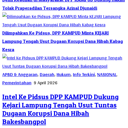
Tolak Praperadilan Tersangka Arinal Djunaidi
Dilimpahkan Ke Pidsus, DPP KAMPUD Minta KEJARI
Lampung Tengah Usut Dugaan Korupsi Dana Hibah Kabag
Kesra
APBD & Anggaran
,
Daerah
,
Hukum
,
Info Terkini
,
NASIONAL
,
Pemerintahan
9 April 2026
Intel Ke Pidsus DPP KAMPUD Dukung
Kejari Lampung Tengah Usut Tuntas
Dugaan Korupsi Dana Hibah
Bakesbangpol