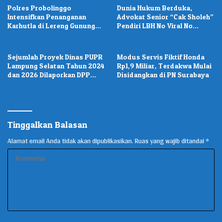
Polres Probolinggo
Dunia Hukum Berduka,
Intensifkan Penanganan
Advokat Senior “Cak Sholeh”
Karhutla di Lereng Gunung
Pendiri LBH No Viral No
Bromo
Justice Wafat
Sejumlah Proyek Dinas PUPR
Modus Servis Fiktif Honda
Lampung Selatan Tahun 2024
Rp1,9 Miliar, Terdakwa Mulai
dan 2026 Dilaporkan DPP
Disidangkan di PN Surabaya
KAMPUD Ke KEJATI Lampung
Tinggalkan Balasan
Alamat email Anda tidak akan dipublikasikan.
Ruas yang wajib ditandai
*