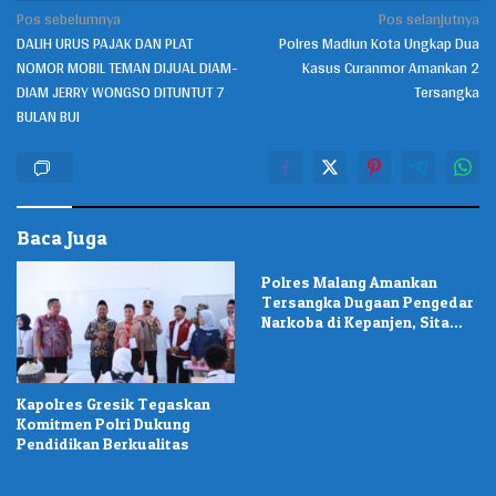
Pos sebelumnya
Pos selanjutnya
Navigasi
DALIH URUS PAJAK DAN PLAT
Polres Madiun Kota Ungkap Dua
pos
NOMOR MOBIL TEMAN DIJUAL DIAM-
Kasus Curanmor Amankan 2
DIAM JERRY WONGSO DITUNTUT 7
Tersangka
BULAN BUI
Baca Juga
Polres Malang Amankan
Tersangka Dugaan Pengedar
Narkoba di Kepanjen, Sita
Sabu 96 Gram dan Ganja 131
Gram
Kapolres Gresik Tegaskan
Komitmen Polri Dukung
Pendidikan Berkualitas