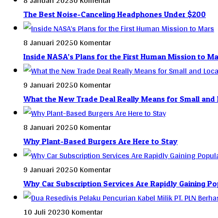
8 Januari 2025
0 Komentar
The Best Noise-Canceling Headphones Under $200
8 Januari 2025
0 Komentar
Inside NASA’s Plans for the First Human Mission to Ma
9 Januari 2025
0 Komentar
What the New Trade Deal Really Means for Small and 
8 Januari 2025
0 Komentar
Why Plant-Based Burgers Are Here to Stay
9 Januari 2025
0 Komentar
Why Car Subscription Services Are Rapidly Gaining Po
10 Juli 2023
0 Komentar