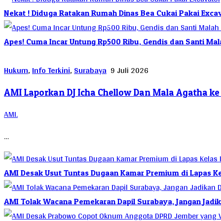
Nekat ! Diduga Ratakan Rumah Dinas Bea Cukai Pakai Excavat
Apes! Cuma Incar Untung Rp500 Ribu, Gendis dan Santi Mal
Hukum
,
Info Terkini
,
Surabaya
9 Juli 2026
AMI Laporkan DJ Icha Chellow Dan Mala Agatha ke 
AMI.
…
AMI Desak Usut Tuntas Dugaan Kamar Premium di Lapas Kela
AMI Tolak Wacana Pemekaran Dapil Surabaya, Jangan Jadik