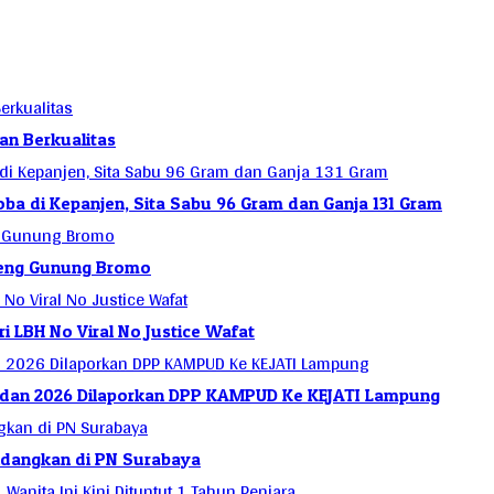
an Berkualitas
a di Kepanjen, Sita Sabu 96 Gram dan Ganja 131 Gram
ereng Gunung Bromo
 LBH No Viral No Justice Wafat
 dan 2026 Dilaporkan DPP KAMPUD Ke KEJATI Lampung
sidangkan di PN Surabaya