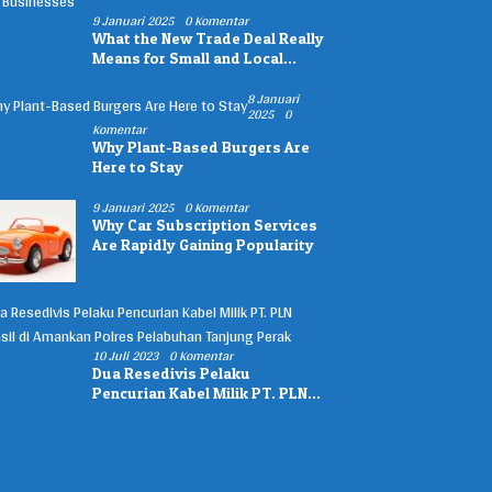
9 Januari 2025
0 Komentar
What the New Trade Deal Really
Means for Small and Local
Businesses
8 Januari
2025
0
Komentar
Why Plant-Based Burgers Are
Here to Stay
9 Januari 2025
0 Komentar
Why Car Subscription Services
Are Rapidly Gaining Popularity
10 Juli 2023
0 Komentar
Dua Resedivis Pelaku
Pencurian Kabel Milik PT. PLN
Berhasil di Amankan Polres
Pelabuhan Tanjung Perak