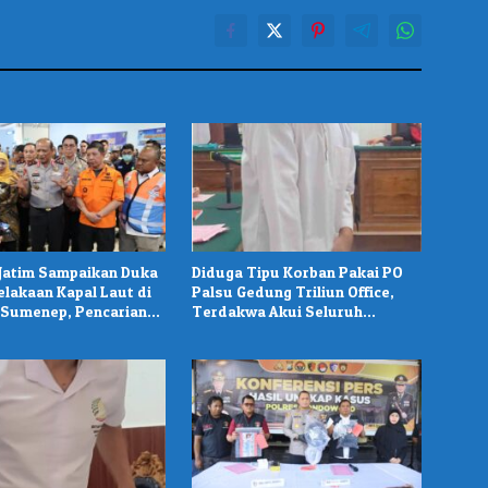
Jatim Sampaikan Duka
Diduga Tipu Korban Pakai PO
elakaan Kapal Laut di
Palsu Gedung Triliun Office,
 Sumenep, Pencarian
Terdakwa Akui Seluruh
ilang Terus Dilakukan
Perbuatannya