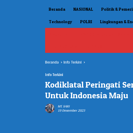
Beranda
NASIONAL
Politik & Pemer
Technology
POLRI
Lingkungan & En
Disclaimer
DUMAS (Pengaduan Masyar
TENTANG KAMI
REDAKSI
Beranda
Info Terkini
Info Terkini
Kodiklatal Peringati S
Untuk Indonesia Maju
MT. SARI
19 Desember 2023