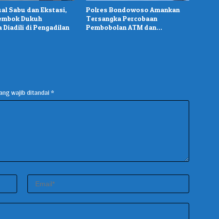
ual Sabu dan Ekstasi,
Polres Bondowoso Amankan
embok Dukuh
Tersangka Percobaan
 Diadili di Pengadilan
Pembobolan ATM dan
Pencurian di Tiga Lokasi
ang wajib ditandai
*