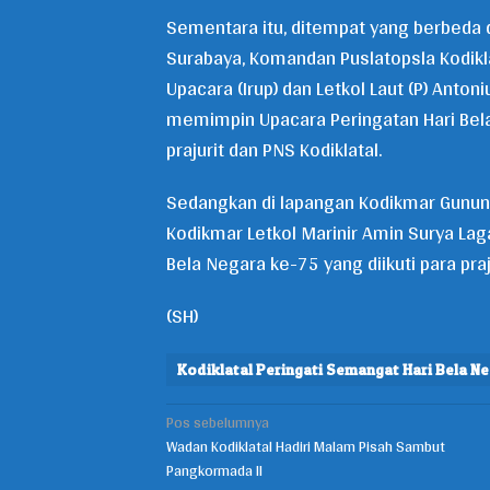
Sementara itu, ditempat yang berbeda 
Surabaya, Komandan Puslatopsla Kodiklat
Upacara (Irup) dan Letkol Laut (P) Anto
memimpin Upacara Peringatan Hari Bela
prajurit dan PNS Kodiklatal.
Sedangkan di lapangan Kodikmar Gunung 
Kodikmar Letkol Marinir Amin Surya Lag
Bela Negara ke-75 yang diikuti para pra
(SH)
Kodiklatal Peringati Semangat Hari Bela N
Pos sebelumnya
Navigasi
Wadan Kodiklatal Hadiri Malam Pisah Sambut
pos
Pangkormada II