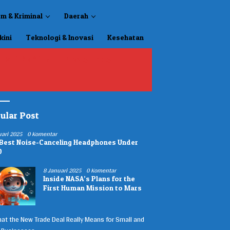
m & Kriminal
Daerah
kini
Teknologi & Inovasi
Kesehatan
MEDIA CYBER
Privacy Policy
ular Post
uari 2025
0 Komentar
Best Noise-Canceling Headphones Under
0
8 Januari 2025
0 Komentar
Inside NASA’s Plans for the
First Human Mission to Mars