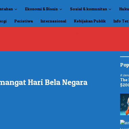
intahan
Ekonomi & Bisnis
Sosial & komunitas
Huku
ergi
Peristiwa
Internasional
Kebijakan Publik
Info Ter
akat)
KEBIJAKAN PRIVASI
KODE ETIK
LANDASAN HUKUM
Pop
8 Jan
emangat Hari Bela Negara
The 
$20