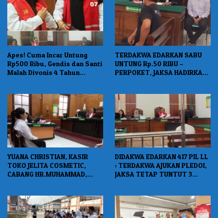
Apes! Cuma Incar Untung
TERDAKWA EDARKAN SABU
Rp500 Ribu, Gendis dan Santi
UNTUNG Rp.50 RIBU –
Malah Divonis 4 Tahun
PERPOKET, JAKSA HADIRKAN
Penjara dan Denda Rp400
SAKSI POLISI PENANGKAP
Juta
YUANA CHRISTIAN, KASIR
DIDAKWA EDARKAN 417 PIL LL
TOKO JELITA COSMETIC,
: TERDAKWA AJUKAN PLEDOI,
CABANG HR.MUHAMMAD,
JAKSA TETAP TUNTUT 3
DIVONIS 2 TAHUN PENJARA
TAHUN 7 BULAN BUI