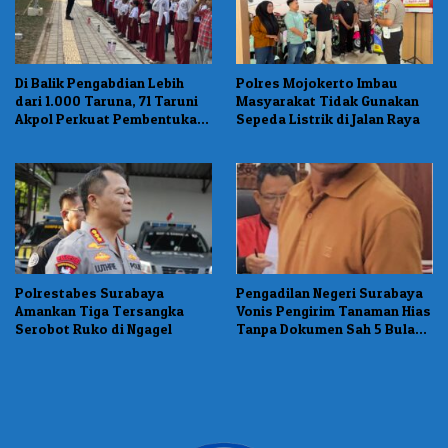
Di Balik Pengabdian Lebih
Polres Mojokerto Imbau
dari 1.000 Taruna, 71 Taruni
Masyarakat Tidak Gunakan
Akpol Perkuat Pembentukan
Sepeda Listrik di Jalan Raya
Karakter Siswa Sekolah
Rakya
Polrestabes Surabaya
Pengadilan Negeri Surabaya
Amankan Tiga Tersangka
Vonis Pengirim Tanaman Hias
Serobot Ruko di Ngagel
Tanpa Dokumen Sah 5 Bulan
Penjara