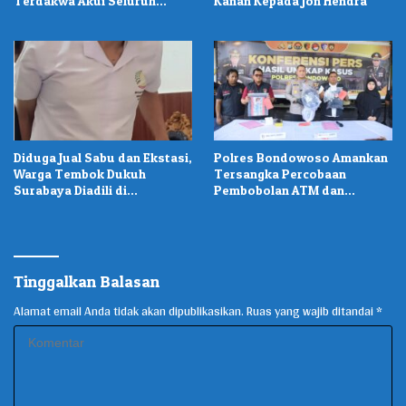
Terdakwa Akui Seluruh
Kanan Kepada Jon Hendra
Perbuatannya
Diduga Jual Sabu dan Ekstasi,
Polres Bondowoso Amankan
Warga Tembok Dukuh
Tersangka Percobaan
Surabaya Diadili di
Pembobolan ATM dan
Pengadilan
Pencurian di Tiga Lokasi
Tinggalkan Balasan
Alamat email Anda tidak akan dipublikasikan.
Ruas yang wajib ditandai
*