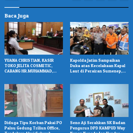
Baca Juga
YUANA CHRISTIAN, KASIR
Kapolda Jatim Sampaikan
TOKO JELITA COSMETIC,
Duka atas Kecelakaan Kapal
CABANG HR.MUHAMMAD,
Laut di Perairan Sumenep,
DIVONIS 2 TAHUN PENJARA
Pencarian Korban Hilang
Terus Dilakukan
Diduga Tipu Korban Pakai PO
Seno Aji Serahkan SK Badan
Palsu Gedung Triliun Office,
Pengurus DPD KAMPUD Way