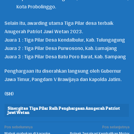
Kota Probolinggo.
Selain itu, awarding utama Tiga Pilar desa terbaik
Anugerah Patriot Jawi Wetan 2023.
Juara 1 : Tiga Pilar Desa Kendalbulur, Kab. Tulungagung
Juara 2 : Tiga Pilar Desa Purwosono, Kab. Lumajang
Juara 3 : Tiga Pilar Desa Batu Poro Barat, Kab. Sampang
Penghargaan itu diserahkan langsung oleh Gubernur
Jawa Timur, Pangdam V Brawijaya dan Kapolda Jatim.
(
SH
)
Sinergitas Tiga Pilar Raih Penghargaan Anugerah Patriot
Jawi Wetan
Pos sebelumnya
Pos selanjutnya
Navigasi
Mabuk mabukan di karaoke
Polsek Tegalsari Kembalikan Motor