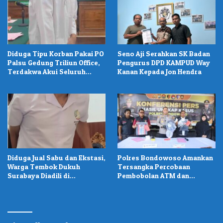
Diduga Tipu Korban Pakai PO
Seno Aji Serahkan SK Badan
Palsu Gedung Triliun Office,
Pengurus DPD KAMPUD Way
Terdakwa Akui Seluruh
Kanan Kepada Jon Hendra
Perbuatannya
Diduga Jual Sabu dan Ekstasi,
Polres Bondowoso Amankan
Warga Tembok Dukuh
Tersangka Percobaan
Surabaya Diadili di
Pembobolan ATM dan
Pengadilan
Pencurian di Tiga Lokasi