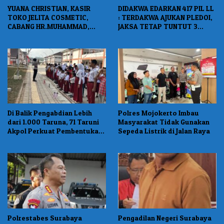
YUANA CHRISTIAN, KASIR
DIDAKWA EDARKAN 417 PIL LL
TOKO JELITA COSMETIC,
: TERDAKWA AJUKAN PLEDOI,
CABANG HR.MUHAMMAD,
JAKSA TETAP TUNTUT 3
DIVONIS 2 TAHUN PENJARA
TAHUN 7 BULAN BUI
Di Balik Pengabdian Lebih
Polres Mojokerto Imbau
dari 1.000 Taruna, 71 Taruni
Masyarakat Tidak Gunakan
Akpol Perkuat Pembentukan
Sepeda Listrik di Jalan Raya
Karakter Siswa Sekolah
Rakya
Polrestabes Surabaya
Pengadilan Negeri Surabaya