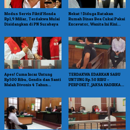
Modus Servis Fiktif Honda
Nekat ! Diduga Ratakan
Rp1,9 Miliar, Terdakwa Mulai
Rumah Dinas Bea Cukai Pakai
Disidangkan di PN Surabaya
Excavator, Wanita Ini Kini
Dituntut 1 Tahun Penjara
Apes! Cuma Incar Untung
TERDAKWA EDARKAN SABU
Rp500 Ribu, Gendis dan Santi
UNTUNG Rp.50 RIBU –
Malah Divonis 4 Tahun
PERPOKET, JAKSA HADIRKAN
Penjara dan Denda Rp400
SAKSI POLISI PENANGKAP
Juta