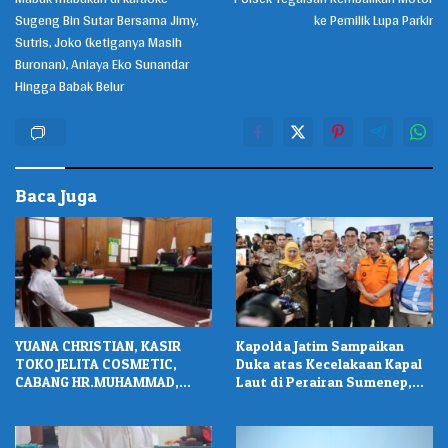
pos
Sugeng Bin Sutar Bersama Jimy,
ke Pemilik Lupa Parkir
Sutris, Joko (ketiganya Masih
Buronan), Aniaya Eko Sunandar
Hingga Babak Belur
Baca Juga
YUANA CHRISTIAN, KASIR
Kapolda Jatim Sampaikan
TOKO JELITA COSMETIC,
Duka atas Kecelakaan Kapal
CABANG HR.MUHAMMAD,
Laut di Perairan Sumenep,
DIVONIS 2 TAHUN PENJARA
Pencarian Korban Hilang
Terus Dilakukan