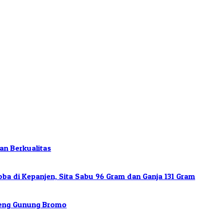
an Berkualitas
a di Kepanjen, Sita Sabu 96 Gram dan Ganja 131 Gram
ereng Gunung Bromo